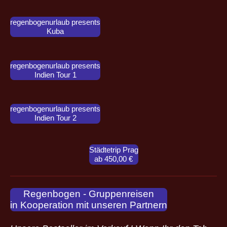
regenbogenurlaub presents
Kuba
regenbogenurlaub presents
Indien Tour 1
regenbogenurlaub presents
Indien Tour 2
Städtetrip Prag
ab 450,00 €
Regenbogen - Gruppenreisen
in Kooperation mit unseren Partnern