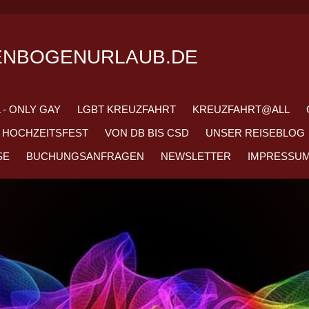
ENBOGENURLAUB.DE
 - ONLY GAY
LGBT KREUZFAHRT
KREUZFAHRT@ALL
HOCHZEITSFEST
VON DB BIS CSD
UNSER REISEBLOG
SE
BUCHUNGSANFRAGEN
NEWSLETTER
IMPRESSU